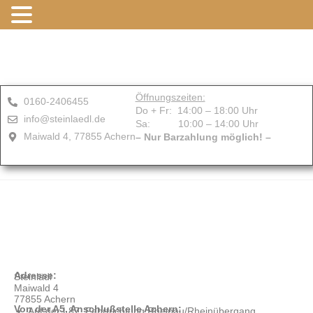
Öffnungszeiten:
0160-2406455
Do + Fr: 14:00 – 18:00 Uhr
info@steinlaedl.de
Sa: 10:00 – 14:00 Uhr
Maiwald 4, 77855 Achern
– Nur Barzahlung möglich! –
Adresse:
Steinlädl
Maiwald 4
77855 Achern
Von der A5, Anschlußstelle Achern:
Auf der L87, Fahrtrichtung Rheinau/Rheinübergang